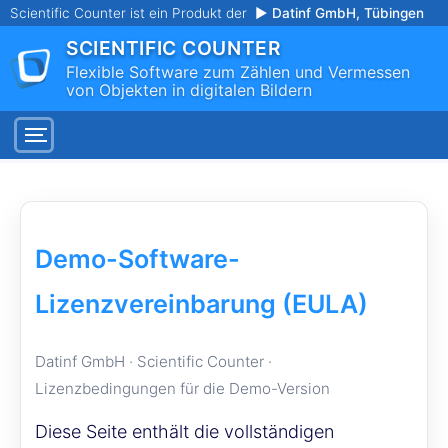
Scientific Counter ist ein Produkt der
▶ Datinf GmbH, Tübingen
SCIENTIFIC COUNTER
Flexible Software zum Zählen und Vermessen
von Objekten in digitalen Bildern
Demo-Software-
Lizenzvereinbarung (EULA)
Datinf GmbH · Scientific Counter ·
Lizenzbedingungen für die Demo-Version
Diese Seite enthält die vollständigen